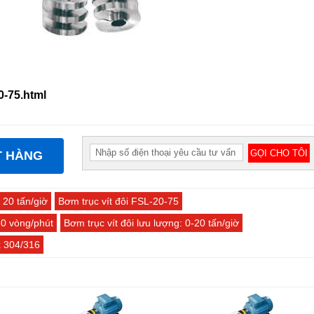
0-75.html
T HÀNG
 20 tấn/giờ
Bơm trục vít đôi FSL-20-75
80 vòng/phút
Bơm trục vít đôi lưu lượng: 0-20 tấn/giờ
ox 304/316