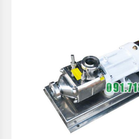
BƠM
CHÌM
HÚT
NƯỚC
THẢI
PIRANHA
BƠM
CÔNG
NGHIỆP
TIN
TỨC
GIỚI
THIỆU
SẢN
PHẨM
MỚI
LIÊN
HỆ