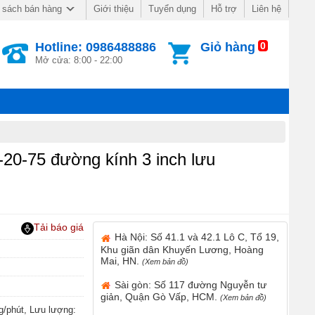
Giới thiệu
Tuyển dụng
Hỗ trợ
Liên hệ
 sách bán hàng
Hotline: 0986488886
Giỏ hàng
0
Mở cửa: 8:00 - 22:00
-20-75 đường kính 3 inch lưu
Tải báo giá
Hà Nội: Số 41.1 và 42.1 Lô C, Tổ 19,
Khu giãn dân Khuyến Lương, Hoàng
Mai, HN.
(Xem bản đồ)
Sài gòn: Số 117 đường Nguyễn tư
giản, Quận Gò Vấp, HCM.
(Xem bản đồ)
g/phút, Lưu lượng: