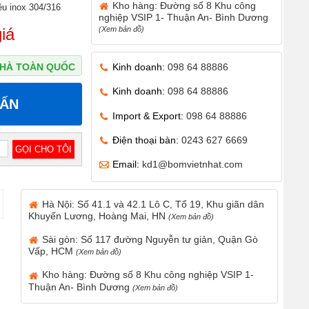
Kho hàng: Đường số 8 Khu công
iệu inox 304/316
nghiệp VSIP 1- Thuận An- Bình Dương
(Xem bản đồ)
iá
Kinh doanh:
098 64 88886
 NHÀ TOÀN QUỐC
Kinh doanh:
098 64 88886
VẤN
Import & Export:
098 64 88886
Điện thoại bàn:
0243 627 6669
Email:
kd1@bomvietnhat.com
Hà Nội: Số 41.1 và 42.1 Lô C, Tổ 19, Khu giãn dân
Khuyến Lương, Hoàng Mai, HN
(Xem bản đồ)
Sài gòn: Số 117 đường Nguyễn tư giản, Quận Gò
Vấp, HCM
(Xem bản đồ)
Kho hàng: Đường số 8 Khu công nghiệp VSIP 1-
Thuận An- Bình Dương
(Xem bản đồ)