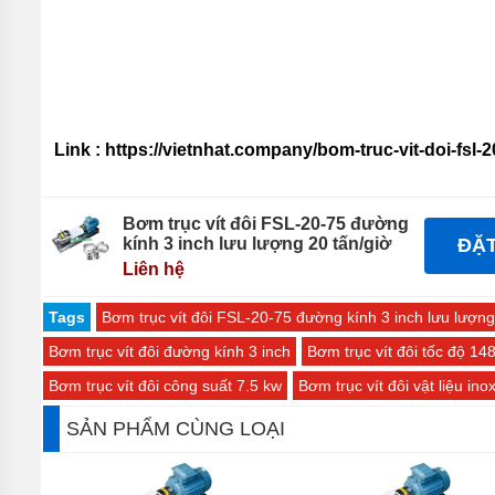
Link : https://vietnhat.company/bom-truc-vit-doi-fsl-2
Bơm trục vít đôi FSL-20-75 đường
kính 3 inch lưu lượng 20 tấn/giờ
ĐẶ
Liên hệ
Tags
Bơm trục vít đôi FSL-20-75 đường kính 3 inch lưu lượng
Bơm trục vít đôi đường kính 3 inch
Bơm trục vít đôi tốc độ 14
Bơm trục vít đôi công suất 7.5 kw
Bơm trục vít đôi vật liệu in
SẢN PHẨM CÙNG LOẠI