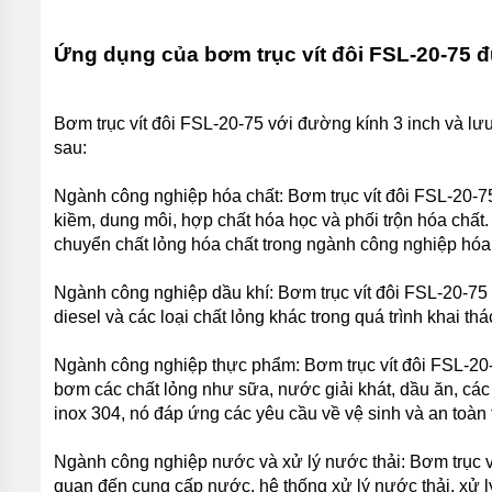
THẢI
LEO
Ứng dụng của bơm trục vít đôi FSL-20-75 đ
BƠM
CHÌM
NƯỚC
THẢI
Bơm trục vít đôi FSL-20-75 với đường kính 3 inch và lư
FORAS
sau:
BƠM
CHÌM
Ngành công nghiệp hóa chất: Bơm trục vít đôi FSL-20-75
HÚT BÙN
kiềm, dung môi, hợp chất hóa học và phối trộn hóa chất.
TSURUMI
chuyển chất lỏng hóa chất trong ngành công nghiệp hóa
BƠM
CHÌM
Ngành công nghiệp dầu khí: Bơm trục vít đôi FSL-20-75 
HÚT
diesel và các loại chất lỏng khác trong quá trình khai th
BÙN
EBARA
Ngành công nghiệp thực phẩm: Bơm trục vít đôi FSL-20
BƠM
bơm các chất lỏng như sữa, nước giải khát, dầu ăn, các 
CHÌM
HÚT
inox 304, nó đáp ứng các yêu cầu về vệ sinh và an toàn
BÙN
MASTRA
Ngành công nghiệp nước và xử lý nước thải: Bơm trục v
quan đến cung cấp nước, hệ thống xử lý nước thải, xử l
BƠM