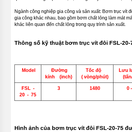
HÚT BÙN
MINI
Ngành công nghiệp gia công và sản xuất: Bơm trục vít đ
KIỂU
gia công khác nhau, bao gồm bơm chất lỏng làm mát má
CÁNH
XOÁY
khác liên quan đến chất lỏng trong quy trình sản xuất.
PIRANHA
BƠM
Thông số kỹ thuật bơm trục vít đôi FSL-20-
HÚT BÙN
THẢI
CÔNG
NGHIỆP
PIRANHA
Model
Đường
Tốc độ
Lưu 
BƠM
kính (inch)
( vòng/phút)
(tấn
HÚT BÙN
CÁNH
XOÁY
FSL -
3
1480
0 -
PIRANHA
20 - 75
BƠM
CHÌM
HÚT BÙN
ĐẶC
CÁNH
XOÁY
Hình ảnh của bơm trục vít đôi FSL-20-75 đư
PIRANHA