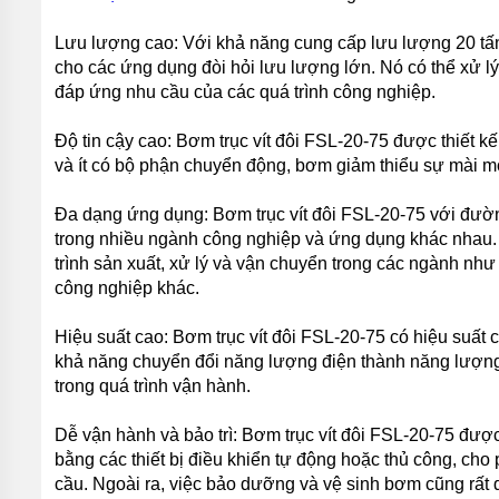
NƯỚC
THẢI
Lưu lượng cao: Với khả năng cung cấp lưu lượng 20 tấn
APP
cho các ứng dụng đòi hỏi lưu lượng lớn. Nó có thể xử lý
đáp ứng nhu cầu của các quá trình công nghiệp.
BƠM
CHÌM
NƯỚC
Độ tin cậy cao: Bơm trục vít đôi FSL-20-75 được thiết kế
THẢI
NATION
và ít có bộ phận chuyển động, bơm giảm thiểu sự mài mò
PUMP
Đa dạng ứng dụng: Bơm trục vít đôi FSL-20-75 với đườn
BƠM
trong nhiều ngành công nghiệp và ứng dụng khác nhau. 
CHÌM
NƯỚC
trình sản xuất, xử lý và vận chuyển trong các ngành như
THẢI
công nghiệp khác.
SEALAND
BƠM
Hiệu suất cao: Bơm trục vít đôi FSL-20-75 có hiệu suất 
CHÌM
khả năng chuyển đổi năng lượng điện thành năng lượng
NƯỚC
trong quá trình vận hành.
THẢI
MASTRA
Dễ vận hành và bảo trì: Bơm trục vít đôi FSL-20-75 đượ
BƠM
bằng các thiết bị điều khiển tự động hoặc thủ công, ch
CHÌM
cầu. Ngoài ra, việc bảo dưỡng và vệ sinh bơm cũng rất 
NƯỚC