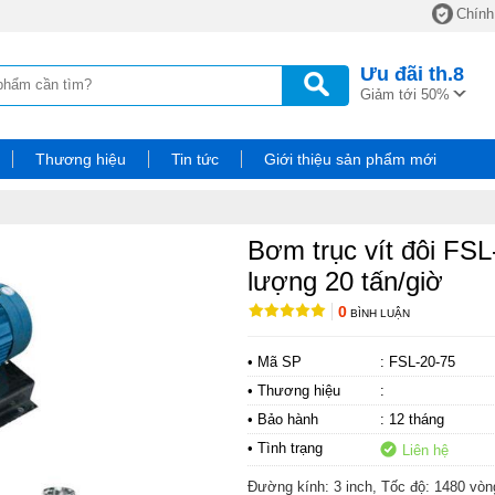
Chính
Ưu đãi
th.8
Giảm tới 50%
Thương hiệu
Tin tức
Giới thiệu sản phẩm mới
Bơm trục vít đôi FSL
lượng 20 tấn/giờ
0
BÌNH LUẬN
• Mã SP
: FSL-20-75
• Thương hiệu
:
• Bảo hành
: 12 tháng
• Tình trạng
Liên hệ
Đường kính: 3 inch, Tốc độ: 1480 vòn