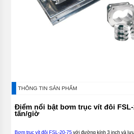
BƠM
CHÌM
NƯỚC
THẢI
FIRMLY
BƠM
CHÌM
NƯỚC
THẢI
KENFEI
BƠM
CHÌM
NƯỚC
THẢI
THÔNG TIN SẢN PHẨM
VF
BƠM
CHÌM
Điểm nổi bật bơm trục vít đôi FSL
NƯỚC
tấn/giờ
THẢI
CNP
BƠM
Bơm trục vít đôi FSL-20-75
với đường kính 3 inch và lưu
CHÌM