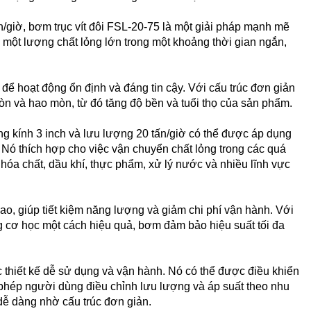
/giờ, bơm trục vít đôi FSL-20-75 là một giải pháp mạnh mẽ
 một lượng chất lỏng lớn trong một khoảng thời gian ngắn,
 để hoạt động ổn định và đáng tin cậy. Với cấu trúc đơn giản
n và hao mòn, từ đó tăng độ bền và tuổi thọ của sản phẩm.
g kính 3 inch và lưu lượng 20 tấn/giờ có thể được áp dụng
Nó thích hợp cho việc vận chuyển chất lỏng trong các quá
 hóa chất, dầu khí, thực phẩm, xử lý nước và nhiều lĩnh vực
cao, giúp tiết kiệm năng lượng và giảm chi phí vận hành. Với
 cơ học một cách hiệu quả, bơm đảm bảo hiệu suất tối đa
c thiết kế dễ sử dụng và vận hành. Nó có thể được điều khiển
o phép người dùng điều chỉnh lưu lượng và áp suất theo nhu
dễ dàng nhờ cấu trúc đơn giản.