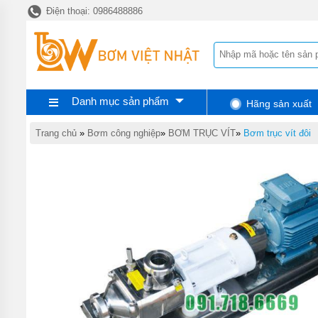
Điện thoại: 0986488886
TRANG
CHỦ
BƠM
CHÌM
NƯỚC
THẢI
PENTAX
Danh mục sản phẩm
Hãng sản xuất
BƠM
CHÌM
Trang chủ
»
Bơm công nghiệp
»
BƠM TRỤC VÍT
»
Bơm trục vít đôi
NƯỚC
THẢI
EBARA
BƠM
CHÌM
NƯỚC
THẢI
TSURUMI
BƠM
CHÌM
NƯỚC
THẢI
MEUDY