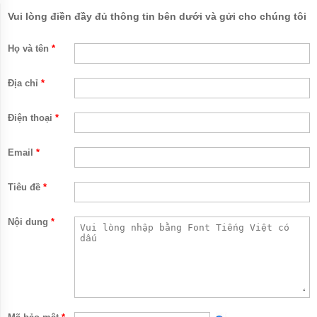
NƯỚC
Vui lòng điền đầy đủ thông tin bên dưới và gửi cho chúng tôi
THẢI
APP
Họ và tên
*
BƠM
CHÌM
NƯỚC
Địa chỉ
*
THẢI
NATION
PUMP
Điện thoại
*
BƠM
Email
*
CHÌM
NƯỚC
THẢI
SEALAND
Tiêu đề
*
BƠM
Nội dung
*
CHÌM
NƯỚC
THẢI
MASTRA
BƠM
CHÌM
NƯỚC