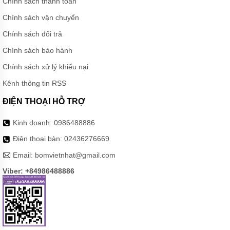
Chính sách thanh toán
HÚT BÙN
MINI
Chính sách vận chuyển
KIỂU
CÁNH
Chính sách đổi trả
XOÁY
PIRANHA
Chính sách bảo hành
BƠM
Chính sách xử lý khiếu nại
HÚT BÙN
THẢI
Kênh thông tin RSS
CÔNG
NGHIỆP
ĐIỆN THOẠI HỖ TRỢ
PIRANHA
Kinh doanh:
0986488886
BƠM
HÚT BÙN
Điện thoại bàn:
02436276669
CÁNH
XOÁY
Email:
bomvietnhat@gmail.com
PIRANHA
Viber: +84986488886
BƠM
CHÌM
HÚT BÙN
ĐẶC
CÁNH
XOÁY
PIRANHA