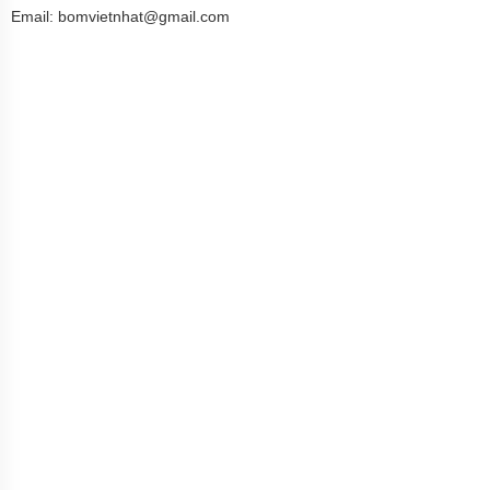
Email: bomvietnhat@gmail.com
BƠM
CHÌM
NƯỚC
THẢI
FIRMLY
BƠM
CHÌM
NƯỚC
THẢI
KENFEI
BƠM
CHÌM
NƯỚC
THẢI
VF
BƠM
CHÌM
NƯỚC
THẢI
CNP
BƠM
CHÌM