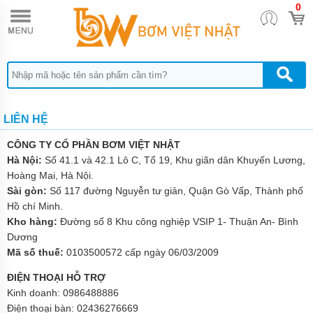
0
TRANG
CHỦ
BƠM
CHÌM
NƯỚC
THẢI
PENTAX
LIÊN HỆ
BƠM
CHÌM
NƯỚC
CÔNG TY CỔ PHẦN BƠM VIỆT NHẬT
THẢI
Hà Nội:
Số 41.1 và 42.1 Lô C, Tổ 19, Khu giãn dân Khuyến Lương,
EBARA
Hoàng Mai, Hà Nội.
BƠM
Sài gòn:
Số 117 đường Nguyễn tư giản, Quận Gò Vấp, Thành phố
CHÌM
Hồ chí Minh.
NƯỚC
Kho hàng:
Đường số 8 Khu công nghiệp VSIP 1- Thuận An- Bình
THẢI
TSURUMI
Dương
Mã số thuế:
0103500572 cấp ngày 06/03/2009
BƠM
CHÌM
ĐIỆN THOẠI HỖ TRỢ
NƯỚC
Kinh doanh:
0986488886
THẢI
MEUDY
Điện thoại bàn:
02436276669