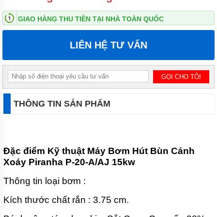
NƯỚC
THẢI
GIAO HÀNG THU TIỀN TẠI NHÀ TOÀN QUỐC
APP
BƠM
LIÊN HỆ TƯ VẤN
CHÌM
NƯỚC
THẢI
NATION
PUMP
BƠM
THÔNG TIN SẢN PHẨM
CHÌM
NƯỚC
THẢI
SEALAND
BƠM
Đặc điểm Kỹ thuật Máy Bơm Hút Bùn Cánh
CHÌM
Xoáy Piranha P-20-A/AJ 15kw
NƯỚC
THẢI
MASTRA
Thông tin loại bơm :
BƠM
Kích thước chất rắn : 3.75 cm.
CHÌM
NƯỚC