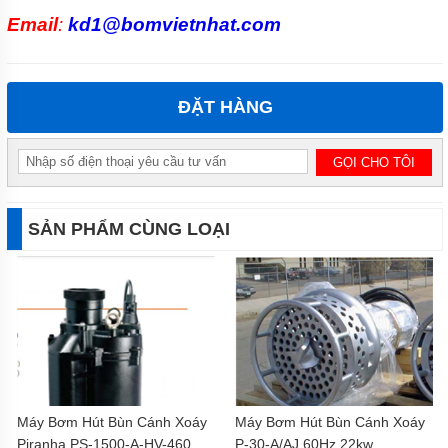
Email
:
kd1@bomvietnhat.com
ĐẶT HÀNG
SẢN PHẨM CÙNG LOẠI
Máy Bơm Hút Bùn Cánh Xoáy
Máy Bơm Hút Bùn Cánh Xoáy
Piranha PS-1500-A-HV-460
P-30-A/AJ 60Hz 22kw