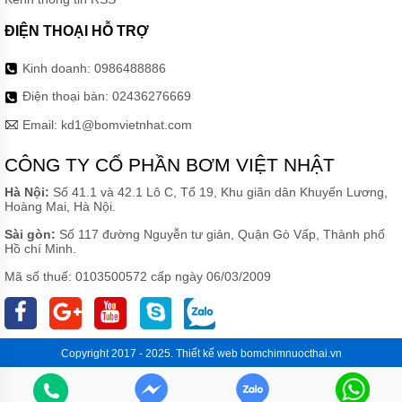
ĐIỆN THOẠI HỖ TRỢ
Kinh doanh:
0986488886
Điện thoại bàn:
02436276669
Email:
kd1@bomvietnhat.com
CÔNG TY CỔ PHẦN BƠM VIỆT NHẬT
Hà Nội:
Số 41.1 và 42.1 Lô C, Tổ 19, Khu giãn dân Khuyến Lương,
Hoàng Mai, Hà Nội.
Sài gòn:
Số 117 đường Nguyễn tư giản, Quận Gò Vấp, Thành phố
Hồ chí Minh.
Mã số thuế: 0103500572 cấp ngày 06/03/2009
Copyright 2017 - 2025.
Thiết kế web
bomchimnuocthai.vn