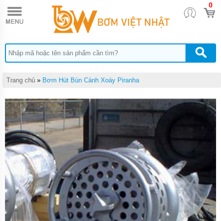
0
TRANG
CHỦ
BƠM
CHÌM
NƯỚC
THẢI
PENTAX
Trang chủ
»
Bơm Hút Bùn Cánh Xoáy Piranha
BƠM
CHÌM
NƯỚC
THẢI
EBARA
BƠM
CHÌM
NƯỚC
THẢI
TSURUMI
BƠM
CHÌM
NƯỚC
THẢI
MEUDY