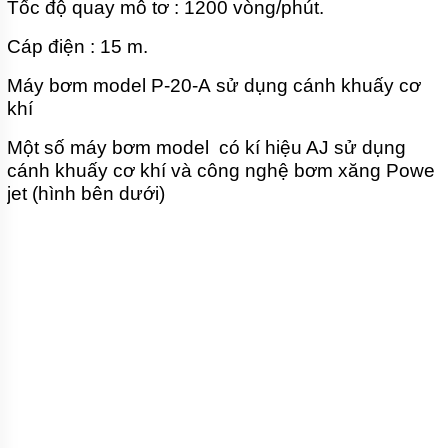
Tốc độ quay mô tơ : 1200 vòng/phút.
HÚT BÙN
MINI
KIỂU
Cáp điện : 15 m.
CÁNH
XOÁY
Máy bơm model P-20-A sử dụng cánh khuấy cơ
PIRANHA
khí
BƠM
HÚT BÙN
Một số máy bơm model có kí hiệu AJ sử dụng
THẢI
cánh khuấy cơ khí và công nghệ bơm xăng Powe
CÔNG
jet (hình bên dưới)
NGHIỆP
PIRANHA
BƠM
HÚT BÙN
CÁNH
XOÁY
PIRANHA
BƠM
CHÌM
HÚT BÙN
ĐẶC
CÁNH
XOÁY
PIRANHA