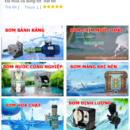
Đã mua và dùng tốt. Rất tốt
Trả lời
|
|
Thích
.1