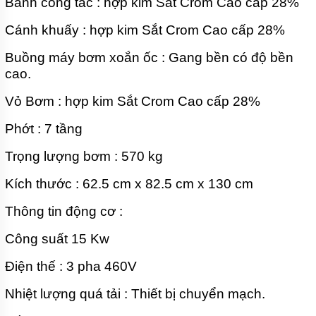
Bánh công tác : hợp kim Sắt Crom Cao cấp 28%
THẢI
LEO
Cánh khuấy : hợp kim Sắt Crom Cao cấp 28%
BƠM
CHÌM
Buồng máy bơm xoắn ốc : Gang bền có độ bền
NƯỚC
cao.
THẢI
FORAS
Vỏ Bơm : hợp kim Sắt Crom Cao cấp 28%
BƠM
CHÌM
Phớt : 7 tầng
HÚT BÙN
TSURUMI
Trọng lượng bơm : 570 kg
BƠM
CHÌM
Kích thước : 62.5 cm x 82.5 cm x 130 cm
HÚT
BÙN
Thông tin động cơ :
EBARA
Công suất 15 Kw
BƠM
CHÌM
HÚT
Điện thế : 3 pha 460V
BÙN
MASTRA
Nhiệt lượng quá tải : Thiết bị chuyển mạch.
BƠM