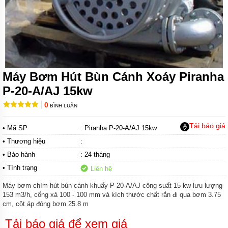
BƠM
CHÌM
NƯỚC
THẢI
FIRMLY
BƠM
CHÌM
Máy Bơm Hút Bùn Cánh Xoáy Piranha
NƯỚC
P-20-A/AJ 15kw
THẢI
KENFEI
0
BÌNH LUẬN
BƠM
CHÌM
Tải báo giá
• Mã SP
: Piranha P-20-A/AJ 15kw
NƯỚC
THẢI
• Thương hiệu
:
VF
• Bảo hành
: 24 tháng
BƠM
• Tình trạng
Liên hệ
CHÌM
NƯỚC
Máy bơm chìm hút bùn cánh khuấy P-20-A/AJ công suất 15 kw lưu lượng
THẢI
153 m3/h, cổng xả 100 - 100 mm và kích thước chất rắn đi qua bơm 3.75
CNP
cm, cột áp đóng bơm 25.8 m
BƠM
Tải báo giá để xem giá
CHÌM