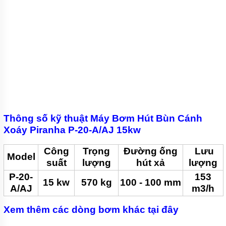
BƠM
CHÌM
HÚT
NƯỚC
THẢI
PIRANHA
BƠM
CÔNG
NGHIỆP
TIN
Thông số kỹ thuật Máy Bơm Hút Bùn Cánh
TỨC
Xoáy Piranha P-20-A/AJ 15kw
GIỚI
THIỆU
Công
Trọng
Đường ống
Lưu
SẢN
Model
PHẨM
suất
lượng
hút xả
lượng
MỚI
P-20-
153
15 kw
570 kg
100 - 100 mm
A/AJ
m3/h
LIÊN
HỆ
Xem thêm các dòng bơm khác tại đây