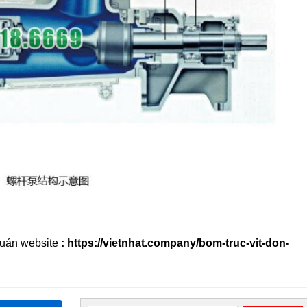
quản website
: https://vietnhat.company/bom-truc-vit-don-