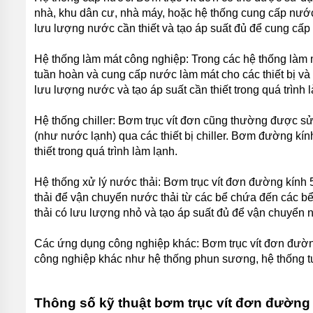
THẢI
nhà, khu dân cư, nhà máy, hoặc hệ thống cung cấp nướ
LEO
lưu lượng nước cần thiết và tạo áp suất đủ để cung cấp
BƠM
CHÌM
Hệ thống làm mát công nghiệp: Trong các hệ thống làm 
NƯỚC
THẢI
tuần hoàn và cung cấp nước làm mát cho các thiết bị 
FORAS
lưu lượng nước và tạo áp suất cần thiết trong quá trình
BƠM
Hệ thống chiller: Bơm trục vít đơn cũng thường được sử 
CHÌM
HÚT BÙN
(như nước lạnh) qua các thiết bị chiller. Bơm đường kí
TSURUMI
thiết trong quá trình làm lạnh.
BƠM
CHÌM
Hệ thống xử lý nước thải: Bơm trục vít đơn đường kính
HÚT
thải để vận chuyển nước thải từ các bể chứa đến các b
BÙN
thải có lưu lượng nhỏ và tạo áp suất đủ để vận chuyển n
EBARA
BƠM
Các ứng dụng công nghiệp khác: Bơm trục vít đơn đườ
CHÌM
công nghiệp khác như hệ thống phun sương, hệ thống tưới
HÚT
BÙN
MASTRA
Thông số kỹ thuật bơm trục vít đơn đường
BƠM