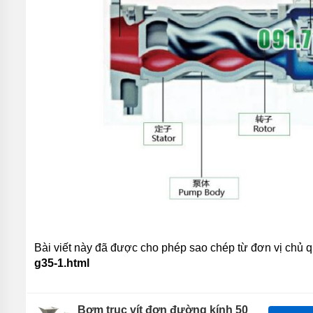
BƠM
CHÌM
HÚT
NƯỚC
THẢI
PIRANHA
BƠM
CÔNG
NGHIỆP
TIN
TỨC
GIỚI
THIỆU
SẢN
PHẨM
MỚI
Bài viết này đã được cho phép sao chép từ đơn vị chủ 
LIÊN
g35-1.html
HỆ
Bơm trục vít đơn đường kính 50