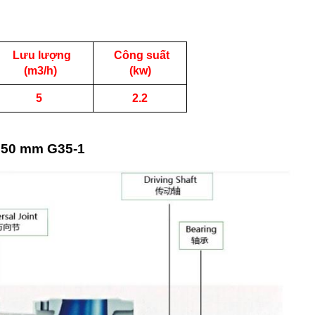
Lưu lượng
Công suất
(m3/h)
(kw)
5
2.2
h 50 mm G35-1