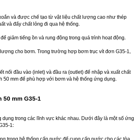
 xoắn và được chế tạo từ vật liệu chất lượng cao như thép
ất và đẩy chất lỏng đi qua hệ thống.
để giảm tiếng ồn và rung động trong quá trình hoạt động.
 lượng cho bơm. Trong trường hợp bơm trục vít đơn G35-1,
t nối đầu vào (inlet) và đầu ra (outlet) để nhập và xuất chất
nh 50 mm để phù hợp với bơm và hệ thống ứng dụng.
h 50 mm G35-1
dụng trong các lĩnh vực khác nhau. Dưới đây là một số ứng
G35-1:
ụng trong hệ thống cấp nước để cung cấp nước cho các tòa