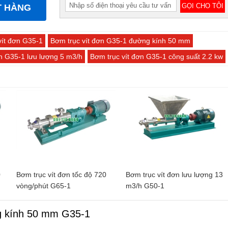
T HÀNG
vít đơn G35-1
Bơm trục vít đơn G35-1 đường kính 50 mm
ơn G35-1 lưu lượng 5 m3/h
Bơm trục vít đơn G35-1 công suất 2.2 kw
0
Bơm trục vít đơn tốc độ 720
Bơm trục vít đơn lưu lượng 13
vòng/phút G65-1
m3/h G50-1
g kính 50 mm G35-1