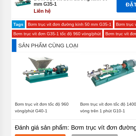
mm G35-1
ĐẶ
Liên hệ
Tags
Bơm trục vít đơn đường kính 50 mm G35-1
Bơm trục 
Bơm trục vít đơn G35-1 tốc độ 960 vòng/phút
Bơm trục vít đ
SẢN PHẨM CÙNG LOẠI
Bơm trục vít đơn tốc độ 960
Bơm trục vít đơn tốc độ 140
vòng/phút G40-1
vòng trên 1 phút G10-1
Đánh giá sản phẩm: Bơm trục vít đơn đườn