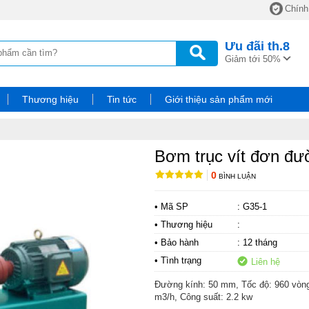
Chính
Ưu đãi
th.8
Giảm tới 50%
Thương hiệu
Tin tức
Giới thiệu sản phẩm mới
Bơm trục vít đơn đ
0
BÌNH LUẬN
• Mã SP
: G35-1
• Thương hiệu
:
• Bảo hành
: 12 tháng
• Tình trạng
Liên hệ
Đường kính: 50 mm, Tốc độ: 960 vòng
m3/h, Công suất: 2.2 kw