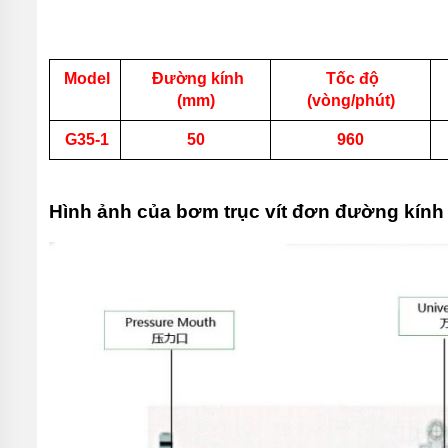
HÚT BÙN
MINI
KIỂU
CÁNH
XOÁY
Model
Đường kính
Tốc độ
PIRANHA
(mm)
(vòng/phút)
BƠM
G35-1
50
960
HÚT BÙN
THẢI
CÔNG
NGHIỆP
PIRANHA
Hình ảnh của bơm trục vít đơn đường kín
BƠM
HÚT BÙN
CÁNH
XOÁY
PIRANHA
BƠM
CHÌM
HÚT BÙN
ĐẶC
CÁNH
XOÁY
PIRANHA