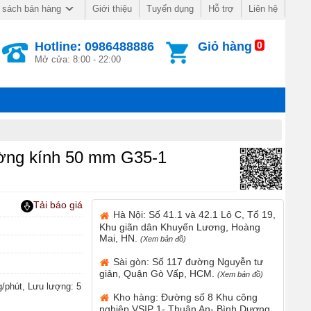
Giới thiệu
Tuyển dụng
Hỗ trợ
Liên hệ
 sách bán hàng
Hotline: 0986488886
Giỏ hàng
0
Mở cửa: 8:00 - 22:00
ường kính 50 mm G35-1
Tải báo giá
Hà Nội: Số 41.1 và 42.1 Lô C, Tổ 19,
Khu giãn dân Khuyến Lương, Hoàng
Mai, HN.
(Xem bản đồ)
Sài gòn: Số 117 đường Nguyễn tư
giản, Quận Gò Vấp, HCM.
(Xem bản đồ)
/phút, Lưu lượng: 5
Kho hàng: Đường số 8 Khu công
nghiệp VSIP 1- Thuận An- Bình Dương