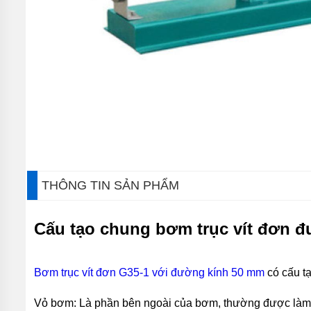
BƠM
CHÌM
NƯỚC
THẢI
FIRMLY
BƠM
CHÌM
NƯỚC
THẢI
KENFEI
BƠM
CHÌM
NƯỚC
THÔNG TIN SẢN PHẨM
THẢI
VF
Cấu tạo chung bơm trục vít đơn 
BƠM
CHÌM
NƯỚC
THẢI
Bơm trục vít đơn G35-1 với đường kính 50 mm
có cấu t
CNP
BƠM
Vỏ bơm: Là phần bên ngoài của bơm, thường được làm từ
CHÌM