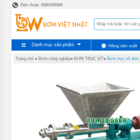
Điện thoại: 0986488886
TRANG
CHỦ
BƠM
CHÌM
NƯỚC
THẢI
PENTAX
Danh mục sản phẩm
Hãng sản xuất
BƠM
CHÌM
Trang chủ
»
Bơm công nghiệp
»
BƠM TRỤC VÍT
»
Bơm trục vít đơn
NƯỚC
THẢI
EBARA
BƠM
CHÌM
NƯỚC
THẢI
TSURUMI
BƠM
CHÌM
NƯỚC
THẢI
MEUDY