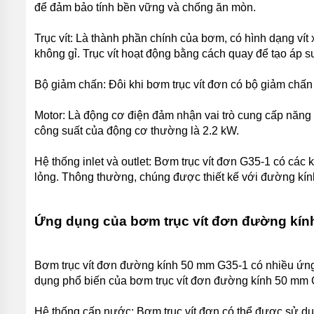
để đảm bảo tính bền vững và chống ăn mòn.
NƯỚC
THẢI
APP
Trục vít: Là thành phần chính của bơm, có hình dạng vít
không gỉ. Trục vít hoạt động bằng cách quay để tạo áp su
BƠM
CHÌM
NƯỚC
Bộ giảm chấn: Đôi khi bơm trục vít đơn có bộ giảm chấn 
THẢI
NATION
PUMP
Motor: Là động cơ điện đảm nhận vai trò cung cấp năng
công suất của động cơ thường là 2.2 kW.
BƠM
CHÌM
Hệ thống inlet và outlet: Bơm trục vít đơn G35-1 có các kế
NƯỚC
THẢI
lỏng. Thông thường, chúng được thiết kế với đường kí
SEALAND
BƠM
Ứng dụng của bơm trục vít đơn đường kín
CHÌM
NƯỚC
THẢI
MASTRA
Bơm trục vít đơn đường kính 50 mm G35-1 có nhiều ứng 
dụng phổ biến của bơm trục vít đơn đường kính 50 mm 
BƠM
CHÌM
NƯỚC
Hệ thống cấp nước: Bơm trục vít đơn có thể được sử d