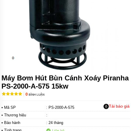
BƠM
CHÌM
NƯỚC
THẢI
FIRMLY
BƠM
CHÌM
NƯỚC
THẢI
KENFEI
BƠM
CHÌM
Máy Bơm Hút Bùn Cánh Xoáy Piranha
NƯỚC
THẢI
PS-2000-A-575 15kw
VF
0
BÌNH LUẬN
BƠM
CHÌM
NƯỚC
Tải báo giá
• Mã SP
: PS-2000-A-575
THẢI
• Thương hiệu
CNP
:
• Bảo hành
: 24 tháng
BƠM
• Tình trạng
CHÌM
Liên hệ