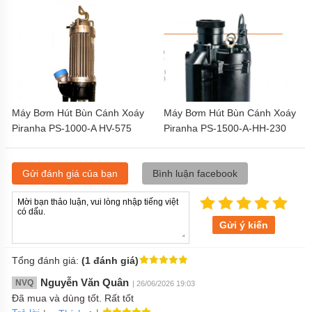
Máy Bơm Hút Bùn Cánh Xoáy
Máy Bơm Hút Bùn Cánh Xoáy
Piranha PS-1000-A HV-575
Piranha PS-1500-A-HH-230
7,5kw
11kw
Gửi đánh giá của bạn
Bình luận facebook
Gửi ý kiến
Tổng đánh giá:
(1 đánh giá)
Nguyễn Văn Quân
NVQ
| 26/06/2026 19:03
Đã mua và dùng tốt. Rất tốt