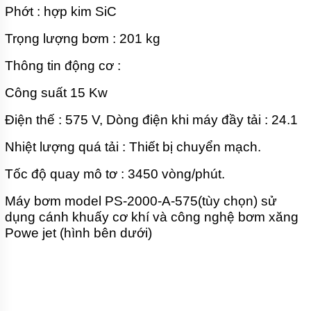
Phớt : hợp kim SiC
BƠM
CHÌM
Trọng lượng bơm : 201 kg
HÚT
NƯỚC
Thông tin động cơ :
THẢI
PIRANHA
Công suất 15 Kw
BƠM
CÔNG
Điện thế : 575 V, Dòng điện khi máy đầy tải : 24.1
NGHIỆP
Nhiệt lượng quá tải : Thiết bị chuyển mạch.
TIN
TỨC
Tốc độ quay mô tơ : 3450 vòng/phút.
GIỚI
Máy bơm model PS-2000-A-575(tùy chọn) sử
THIỆU
SẢN
dụng cánh khuấy cơ khí và công nghệ bơm xăng
PHẨM
Powe jet (hình bên dưới)
MỚI
LIÊN
HỆ