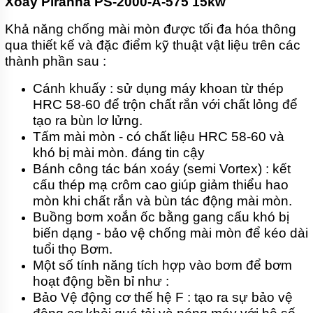
Xoáy Piranha PS-2000-A-575 15kw
THẢI
LEO
Khả năng chống mài mòn được tối đa hóa thông
BƠM
qua thiết kế và đặc điểm kỹ thuật vật liệu trên các
CHÌM
thành phần sau :
NƯỚC
THẢI
FORAS
Cánh khuấy : sử dụng máy khoan từ thép
HRC 58-60 để trộn chất rắn với chất lỏng để
BƠM
tạo ra bùn lơ lửng.
CHÌM
HÚT BÙN
Tấm mài mòn - có chất liệu HRC 58-60 và
TSURUMI
khó bị mài mòn. đáng tin cậy
Bánh công tác bán xoáy (semi Vortex) : kết
BƠM
CHÌM
cấu thép mạ crôm cao giúp giảm thiểu hao
HÚT
mòn khi chất rắn và bùn tác động mài mòn.
BÙN
EBARA
Buồng bơm xoắn ốc bằng gang cấu khó bị
biến dạng - bảo vệ chống mài mòn để kéo dài
BƠM
tuổi thọ Bơm.
CHÌM
HÚT
Một số tính năng tích hợp vào bơm để bơm
BÙN
hoạt động bền bỉ như :
MASTRA
Bảo Vệ động cơ thế hệ F : tạo ra sự bảo vệ
BƠM