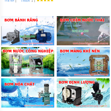
Trả lời
|
|
Thích
.1