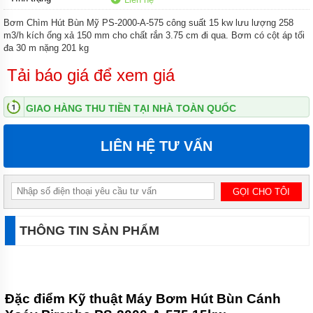
NƯỚC
THẢI
Bơm Chìm Hút Bùn Mỹ PS-2000-A-575 công suất 15 kw lưu lượng 258
APP
m3/h kích ống xả 150 mm cho chất rắn 3.75 cm đi qua. Bơm có cột áp tối
đa 30 m nặng 201 kg
BƠM
CHÌM
Tải báo giá để xem giá
NƯỚC
THẢI
NATION
GIAO HÀNG THU TIỀN TẠI NHÀ TOÀN QUỐC
PUMP
BƠM
LIÊN HỆ TƯ VẤN
CHÌM
NƯỚC
THẢI
SEALAND
BƠM
CHÌM
THÔNG TIN SẢN PHẨM
NƯỚC
THẢI
MASTRA
BƠM
CHÌM
Đặc điểm Kỹ thuật Máy Bơm Hút Bùn Cánh
NƯỚC