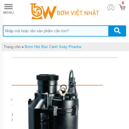
0
TRANG
CHỦ
BƠM
CHÌM
NƯỚC
THẢI
PENTAX
Trang chủ
»
Bơm Hút Bùn Cánh Xoáy Piranha
BƠM
CHÌM
NƯỚC
THẢI
EBARA
BƠM
CHÌM
NƯỚC
THẢI
TSURUMI
BƠM
CHÌM
NƯỚC
THẢI
MEUDY