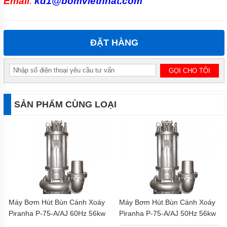
Email
:
kd1@bomvietnhat.com
ĐẶT HÀNG
SẢN PHẨM CÙNG LOẠI
Máy Bơm Hút Bùn Cánh Xoáy
Máy Bơm Hút Bùn Cánh Xoáy
Piranha P-75-A/AJ 60Hz 56kw
Piranha P-75-A/AJ 50Hz 56kw