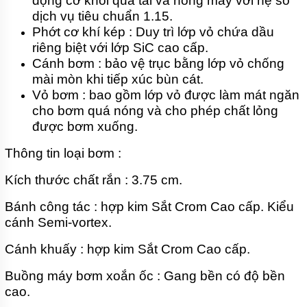
động cơ khỏi quá tải và nóng máy với hệ số
HÚT BÙN
dịch vụ tiêu chuẩn 1.15.
MINI
KIỂU
Phớt cơ khí kép : Duy trì lớp vỏ chứa dầu
CÁNH
riêng biệt với lớp SiC cao cấp.
XOÁY
Cánh bơm : bảo vệ trục bằng lớp vỏ chống
PIRANHA
mài mòn khi tiếp xúc bùn cát.
BƠM
Vỏ bơm : bao gồm lớp vỏ được làm mát ngăn
HÚT BÙN
cho bơm quá nóng và cho phép chất lỏng
THẢI
CÔNG
được bơm xuống.
NGHIỆP
PIRANHA
Thông tin loại bơm :
BƠM
Kích thước chất rắn : 3.75 cm.
HÚT BÙN
CÁNH
XOÁY
Bánh công tác : hợp kim Sắt Crom Cao cấp. Kiểu
PIRANHA
cánh Semi-vortex.
BƠM
Cánh khuấy : hợp kim Sắt Crom Cao cấp.
CHÌM
HÚT BÙN
ĐẶC
Buồng máy bơm xoắn ốc : Gang bền có độ bền
CÁNH
cao.
XOÁY
PIRANHA